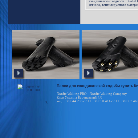
скандинавской ходьбой . Gabel 
легкого, вентилируемого матери
ладони, и плотного с материала 
противоскользящими вставками 
Благодаря такой структуре мате
обеспечивается сцепление с ручк
оттачивать технику скандинавск
Палки для скандинавской ходьбы купить Киев
Nordic Walking PRO - Nordic Walking Company
Киев Украина Куреневский 4/8
тел,: +38.044.233-5311 +38.050.411-5311 +38.067.46
');