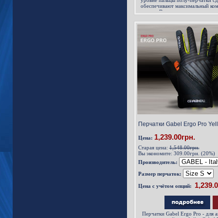
уровне пальцы полу-перчатки сд
обеспечивают максимальный ком
пальца. Внешняя поверхность в
эластичного материала N-mesh. 
ткани и обладает отличным сцеп
ходьбы, впитывает пот при инте
при высокоинтенсивных
Перчатки Gabel Ergo Pro Yel
1,239.00грн.
Цена:
Старая цена:
1,548.00грн.
Вы экономите:
309.00грн. (20%)
Производитель:
Размер перчаток:
Цена с учётом опций:
Перчатки Gabel Ergo Pro - для 