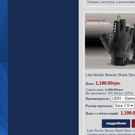
Softspan эластичен, и растягивае
направлениях, благодаря чему 
естественно и не скованно перч
Leki Nordic Breeze Shark Shor
1,199.00грн.
Цена:
Старая цена:
1,490.00грн.
Вы экономите:
291.00грн. (20%)
Производитель:
Размер перчаток:
Цена с учётом опций:
Leki Nordic Breeze Shark Short 
уровне пальцы полу-перчатки сд