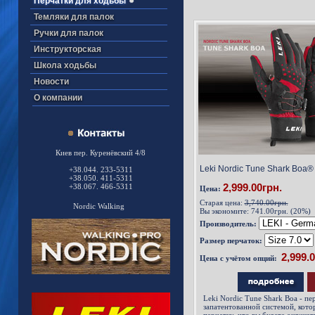
Перчатки для ходьбы
Темляки для палок
Ручки для палок
Инструкторская
Школа ходьбы
Новости
О компании
Киев пер. Куренёвский 4/8
Leki Nordic Tune Shark Boa® 
+38.044. 233-5311
+38.050. 411-5311
2,999.00грн.
+38.067. 466-5311
Цена:
Старая цена:
3,740.00грн.
Nordic Walking
Вы экономите:
741.00грн. (20%)
Производитель:
Размер перчаток:
Цена с учётом опций:
Leki Nordic Tune Shark Boa - пе
запатентованной системой, котор