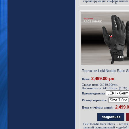
гарантирующий комфорт вашим р
холодное время года / В этих п
управлять смартфоном благодар
Со стороны ладони перчатки Nor
Перчатки Leki Nordic Race Sh
2,499.00грн.
Цена:
Старая цена:
2,940.00грн.
Вы экономите:
441.00грн. (15%)
Производитель:
Размер перчаток:
Цена с учётом опций:
Leki Nordic Race Shark
-
теплая 
занятий скандинавской ходьбой 