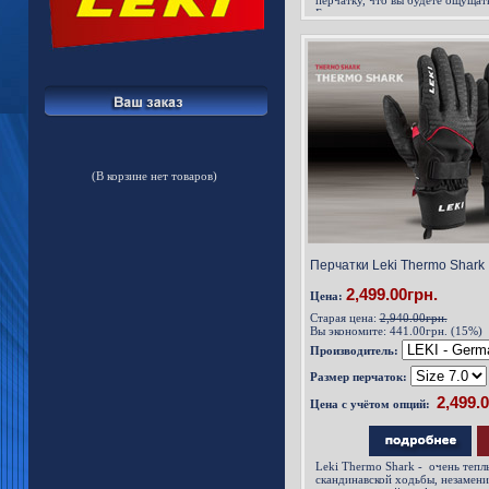
перчатку, что вы будете ощущать
Благодаря этому достигается ид
рукояткой и занятия скандинавс
новый уровень!
(В корзине нет товаров)
Перчатки Leki Thermo Shark 
2,499.00грн.
Цена:
Старая цена:
2,940.00грн.
Вы экономите:
441.00грн. (15%)
Производитель:
Размер перчаток:
Цена с учётом опций:
Leki Thermo Shark
- очень тепл
скандинавской ходьбы, незамен