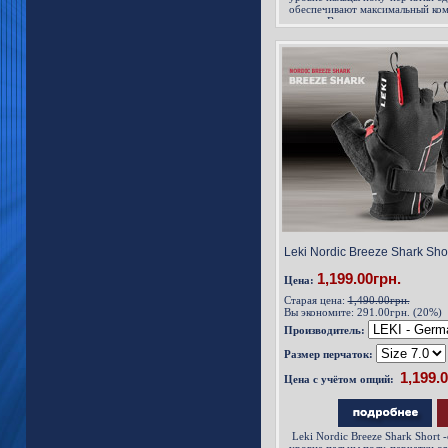
обеспечивают максимальный ком
пальца. Внешняя поверхность в
эластичного материала N-mesh. 
ткани и обладает отличным сцеп
ходьбы, впитывает пот при инте
при высокоинтенсивных трениров
Nordic Breeze Shark Short у вас 
Leki Nordic Breeze Shark Shor
1,199.00грн.
Цена:
Старая цена:
1,490.00грн.
Вы экономите:
291.00грн. (20%)
Производитель:
Размер перчаток:
Цена с учётом опций:
Leki Nordic Breeze Shark Short 