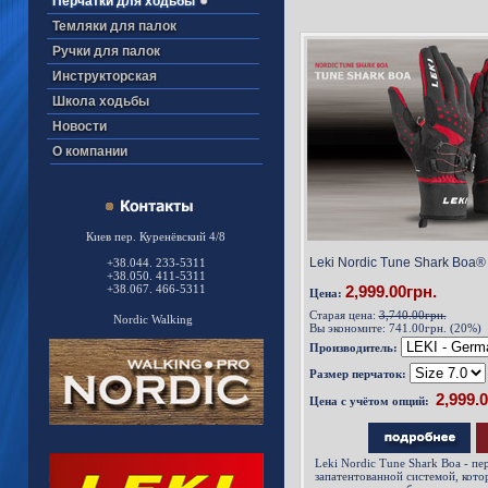
Перчатки для ходьбы
Темляки для палок
Ручки для палок
Инструкторская
Школа ходьбы
Новости
О компании
Киев пер. Куренёвский 4/8
Leki Nordic Tune Shark Boa® 
+38.044. 233-5311
+38.050. 411-5311
+38.067. 466-5311
2,999.00грн.
Цена:
Старая цена:
3,740.00грн.
Nordic Walking
Вы экономите:
741.00грн. (20%)
Производитель:
Размер перчаток:
Цена с учётом опций:
Leki Nordic Tune Shark Boa - пе
запатентованной системой, котор