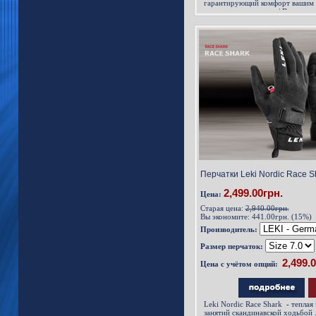
гарантирующий комфорт вашим р
холодное время года / В этих п
управлять смартфоном благодар
Со стороны ладони перчатки Nor
Перчатки Leki Nordic Race Sh
2,499.00грн.
Цена:
Старая цена:
2,940.00грн.
Вы экономите:
441.00грн. (15%)
Производитель:
Размер перчаток:
Цена с учётом опций:
Leki Nordic Race Shark
-
теплая 
занятий скандинавской ходьбой 