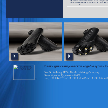
обеспечивают максимальный ком
пальца. Внешняя поверхность в
эластичного материала N-mesh. 
ткани и обладает отличным сцеп
ходьбы, впитывает пот при инте
при высокоинтенсивных трениров
Nordic Breeze Shark Short у вас 
Палки для скандинавской ходьбы купить Киев
Nordic Walking PRO - Nordic Walking Company
Киев Украина Куреневский 4/8
тел,: +38.044.233-5311 +38.050.411-5311 +38.067.46
');