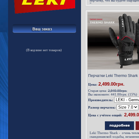
перчатку, что вы будете ощущать
Благодаря этому достигается ид
рукояткой и занятия скандинавс
новый уровень!
(В корзине нет товаров)
Перчатки Leki Thermo Shark 
2,499.00грн.
Цена:
Старая цена:
2,940.00грн.
Вы экономите:
441.00грн. (15%)
Производитель:
Размер перчаток:
Цена с учётом опций:
Leki Thermo Shark
- очень тепл
скандинавской ходьбы, незамен