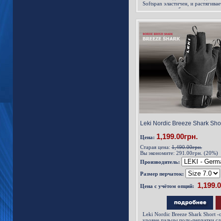
Softspan эластичен, и растягивае
направлениях, благодаря чему 
естественно и не скованно перч
Leki Nordic Breeze Shark Shor
1,199.00грн.
Цена:
Старая цена:
1,490.00грн.
Вы экономите:
291.00грн. (20%)
Производитель:
Размер перчаток:
Цена с учётом опций:
Leki Nordic Breeze Shark Short 
уровне пальцы полу-перчатки сд