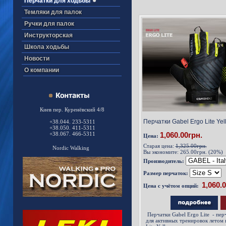
Перчатки для ходьбы
Темляки для палок
Ручки для палок
Инструкторская
Школа ходьбы
Новости
О компании
Киев пер. Куренёвский 4/8
Перчатки Gabel Ergo Lite Yel
+38.044. 233-5311
+38.050. 411-5311
+38.067. 466-5311
1,060.00грн.
Цена:
Старая цена:
1,325.00грн.
Nordic Walking
Вы экономите:
265.00грн. (20%)
Производитель:
Размер перчаток:
Цена с учётом опций:
Перчатки Gabel Ergo Lite
- пер
для активных тренировок летом и