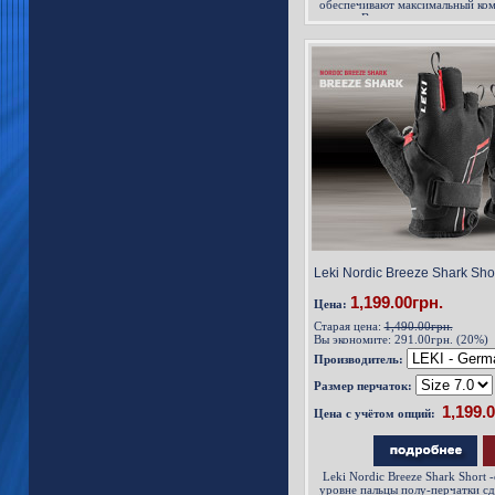
обеспечивают максимальный ком
пальца. Внешняя поверхность в
эластичного материала N-mesh. 
ткани и обладает отличным сцеп
ходьбы, впитывает пот при инте
при высокоинтенсивных трениров
Nordic Breeze Shark Short у вас 
Leki Nordic Breeze Shark Shor
1,199.00грн.
Цена:
Старая цена:
1,490.00грн.
Вы экономите:
291.00грн. (20%)
Производитель:
Размер перчаток:
Цена с учётом опций:
Leki Nordic Breeze Shark Short 
уровне пальцы полу-перчатки сд