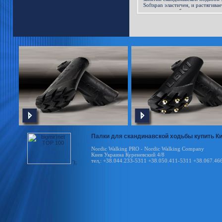
Softspan эластичен, и растягивае
направлениях, благодаря чему 
естественно и не скованно перча
Палки для скандинавской ходьбы купить Киев
Nordic Walking PRO - Nordic Walking Company
Киев Украина Куреневский 4/8
тел,: +38.044.233-5311 +38.050.411-5311 +38.067.46
');