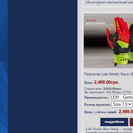
обеспечивают максимальный ком
пальца. Внешняя поверхность в
эластичного материала N-mesh. 
ткани и обладает отличным сцеп
ходьбы, впитывает пот при инте
при высокоинтенсивных
Перчатки Leki Nordic Race Sh
2,499.00грн.
Цена:
Старая цена:
2,940.00грн.
Вы экономите:
441.00грн. (15%)
Производитель:
Размер перчаток:
Цена с учётом опций:
Leki Nordic Race Shark
-
теплая 
занятий скандинавской ходьбой 