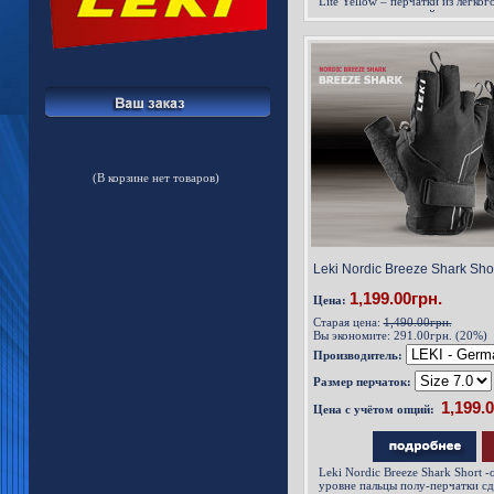
Lite Yellow – перчатки из легко
материала на тыльной стороне л
(В корзине нет товаров)
Leki Nordic Breeze Shark Shor
1,199.00грн.
Цена:
Старая цена:
1,490.00грн.
Вы экономите:
291.00грн. (20%)
Производитель:
Размер перчаток:
Цена с учётом опций:
Leki Nordic Breeze Shark Short 
уровне пальцы полу-перчатки сд